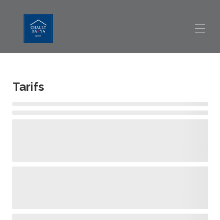
Accueil
Vue d'ensemble
Tarifs
Emplacement
Photos
Tarifs
Disponibilités
Appréciations
Contact